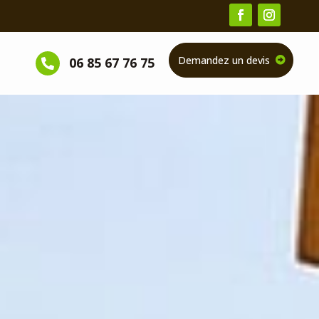
Demandez un devis
06 85 67 76 75
