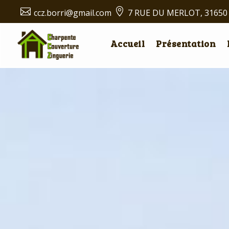


ccz.borri@gmail.com
7 RUE DU MERLOT, 3165
Accueil
Présentation