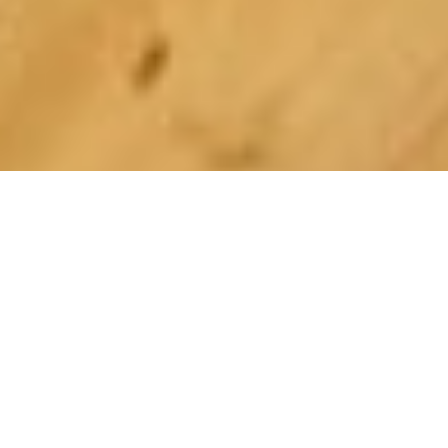
De plus, la rénovation toiture renforce la fiabilité de
votre maison, elle bannit les infiltrations et les
courants d’air. Elle réunit plusieurs structures :
charpente bois, couverture extérieure et zinguerie.