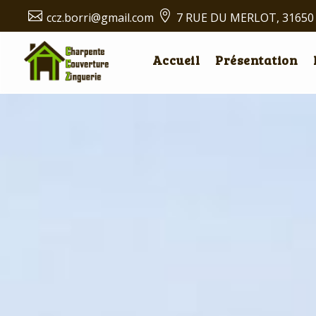


ccz.borri@gmail.com
7 RUE DU MERLOT, 3165
Accueil
Présentation