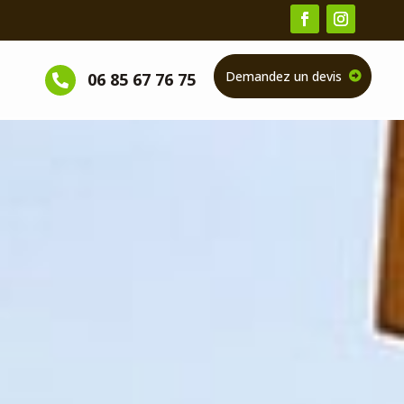
Demandez un devis
06 85 67 76 75
